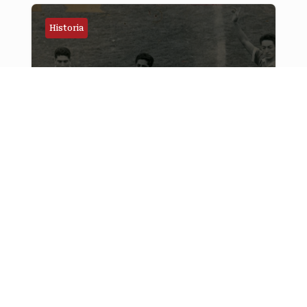
Historia
HOY EN LA HISTORIA DE COCHABAMBA
21 de Junio, Los hechos historicos más
relevantes que ocurrieron en
Cochabamba un Día como HOY
Leer más