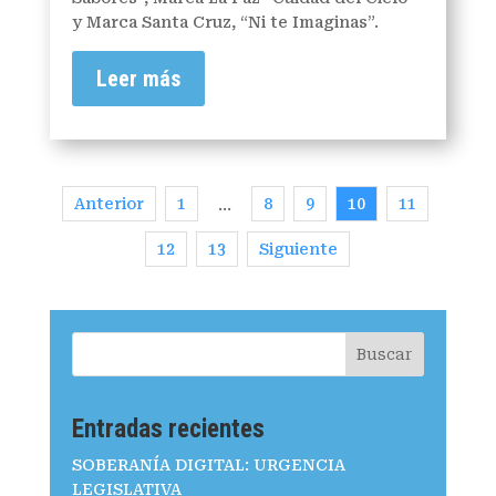
y Marca Santa Cruz, “Ni te Imaginas”.
Leer más
Anterior
1
8
9
10
11
…
12
13
Siguiente
Buscar
Entradas recientes
SOBERANÍA DIGITAL: URGENCIA
LEGISLATIVA