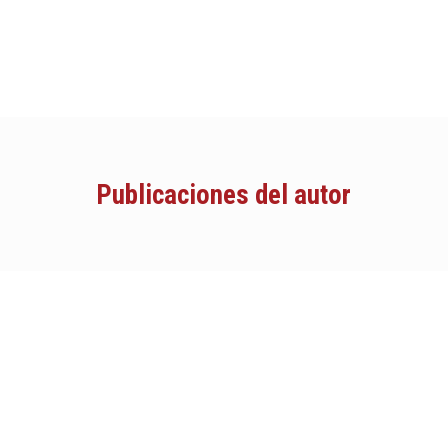
Publicaciones del autor
Muy pronto...
“La prensa es el dedo
indicador de la ruta del
progreso”.
Víctor Hugo