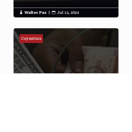
Walter Paz
|
Jul 12, 2024


Coyuntura
CAMBIO FIJO Y CAMBIO FLEXIBLE
*Por qué no se debe repetir la experiencia
de la “Flotación del dólar" del presidente
militar Celso Torrelio Villa, en febrero de
1982, EL cambio fijo de la divisa
norteamericana en Bolivia está vigente
por 18 años desde el año 2006*.