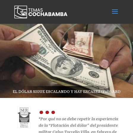
EL DÓLAR SIGUE ESCALANDO Y HAY ESCASEZ (Foto ABI)
...
*Por qué no se debe repetir la experiencia
de la “Flotación del dólar" del presidente
militar Celso Torrelio Villa, en febrero de