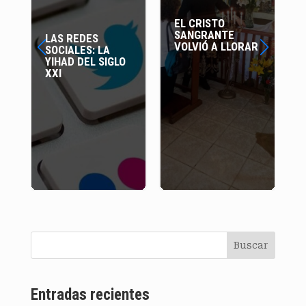
EL CRISTO
HOY EN LA
SANGRANTE
HISTORIA D
S REDES
VOLVIÓ A LLORAR
COCHABAM
CIALES: LA
HAD DEL SIGLO
I
Buscar
Entradas recientes