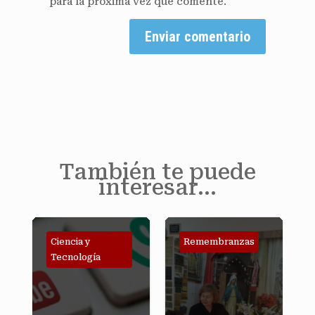
para la próxima vez que comente.
Enviar comentario
También te puede
interesar…
iencia y
Remembranzas
Historia
ecnología