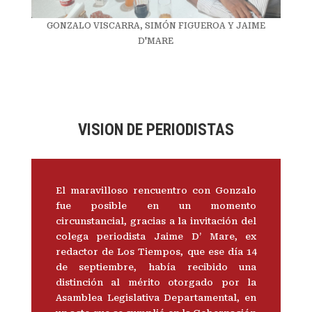
GONZALO VISCARRA, SIMÓN FIGUEROA Y JAIME
D'MARE
VISION DE PERIODISTAS
El maravilloso rencuentro con Gonzalo
fue posible en un momento
circunstancial, gracias a la invitación del
colega periodista Jaime D’ Mare, ex
redactor de Los Tiempos, que ese día 14
de septiembre, había recibido una
distinción al mérito otorgado por la
Asamblea Legislativa Departamental, en