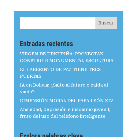
Buscar
Entradas recientes
VIRGEN DE URKUPIÑA: PROYECTAN
CONSTRUIR MONUMENTAL ESCULTURA
EL LABERINTO DE PAZ TIENE TRES
PUERTAS
IA en Bolivia: ¿Salto al futuro o caída al
vacío?
DIMENSIÓN MORAL DEL PAPA LEÓN XIV
Ansiedad, depresión e insomnio juvenil;
fruto del uso del teléfono inteligente
Explora palabras clave