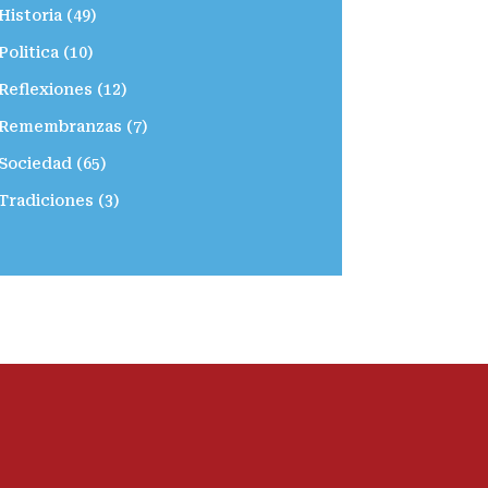
Historia
(49)
Politica
(10)
Reflexiones
(12)
Remembranzas
(7)
Sociedad
(65)
Tradiciones
(3)