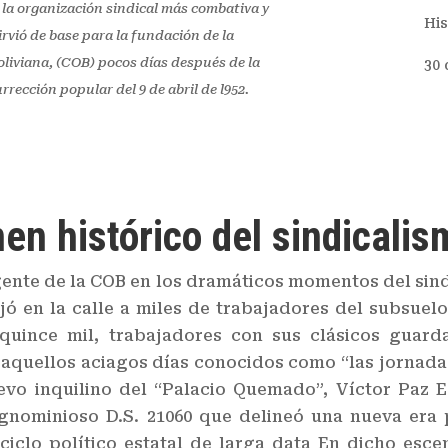
 la organización sindical más combativa y
His
irvió de base para la fundación de la
oliviana, (COB) pocos días después de la
30 
urrección popular del 9 de abril de l952.
n histórico del sindicalis
gente de la COB en los dramáticos momentos del sind
ejó en la calle a miles de trabajadores del subsuelo
ince mil, trabajadores con sus clásicos guardat
n aquellos aciagos días conocidos como “las jornad
vo inquilino del “Palacio Quemado”, Víctor Paz E
 ignominioso D.S. 21060 que delineó una nueva era
ciclo político estatal de larga data En dicho esce