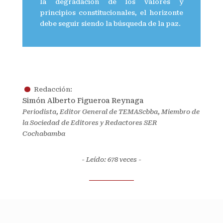
la degradación de los valores y
principios constitucionales, el horizonte
debe seguir siendo la búsqueda de la paz.
.
Redacción:
Simón Alberto Figueroa Reynaga
Periodista, Editor General de TEMAScbba, Miembro de
la Sociedad de Editores y Redactores SER
Cochabamba
- Leído: 678
veces -