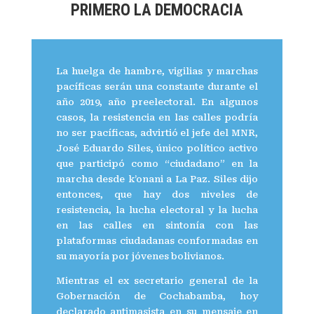
PRIMERO LA DEMOCRACIA
La huelga de hambre, vigilias y marchas
pacíficas serán una constante durante el
año 2019, año preelectoral. En algunos
casos, la resistencia en las calles podría
no ser pacíficas, advirtió el jefe del MNR,
José Eduardo Siles, único político activo
que participó como “ciudadano” en la
marcha desde k’onani a La Paz. Siles dijo
entonces, que hay dos niveles de
resistencia, la lucha electoral y la lucha
en las calles en sintonía con las
plataformas ciudadanas conformadas en
su mayoría por jóvenes bolivianos.
Mientras el ex secretario general de la
Gobernación de Cochabamba, hoy
declarado antimasista en su mensaje en