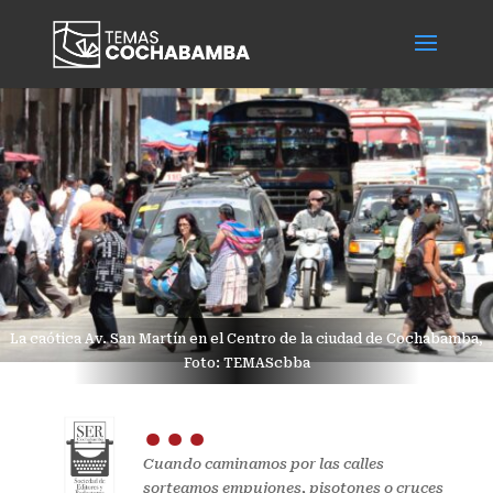
La caótica Av. San Martín en el Centro de la ciudad de Cochabamba,
Foto: TEMAScbba
...
Cuando caminamos por las calles
sorteamos empujones, pisotones o cruces