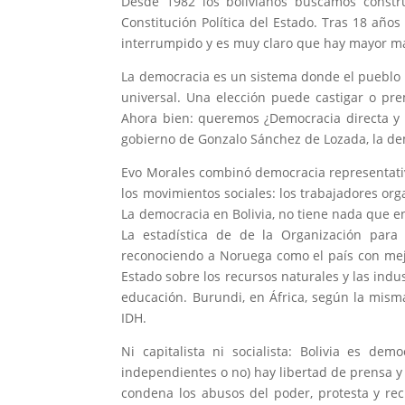
Desde 1982 los bolivianos buscamos constru
Constitución Política del Estado. Tras 18 año
interrumpido y es muy claro que hay mayor ma
La democracia es un sistema donde el pueblo o
universal. Una elección puede castigar o pr
Ahora bien: queremos ¿Democracia directa y p
gobierno de Gonzalo Sánchez de Lozada, la dem
Evo Morales combinó democracia representativa
los movimientos sociales: los trabajadores o
La democracia en Bolivia, no tiene nada que en
La estadística de de la Organización para
reconociendo a Noruega como el país con mejo
Estado sobre los recursos naturales y las indus
educación. Burundi, en África, según la mism
IDH.
Ni capitalista ni socialista: Bolivia es de
independientes o no) hay libertad de prensa y 
condena los abusos del poder, protesta y rec