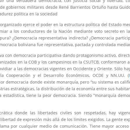
ir una verdadera democracia, con justicia social y libertad, 
s de gobiernos militares desde René Barrientos Ortuño hasta Guido
durez política en la sociedad
rganizado ejerce el poder en la estructura política del Estado me
emiar a los conductores de la Nación mediante voto secreto en l
ura? ¿Democracia representativa indirecta? ¿Democracia partici
ocracia boliviana fue representativa, pactada y controlada median
 con democracia participativa dando protagonismo activo, directo 
rganizados en la COB y los campesinos en la CSUTCB, conformaron a
vidiar a las democracias vigentes en Occidente y Oriente. Sólo ha
 la Cooperación y el Desarrollo Económicos, OCDE y NN.UU. (
r democracia donde existe monarquía, pero “su sistema es califica
trias estratégicas, la distribución de la economía entre sus habitant
a estadística, tiene la peor democracia. Siendo “monarquía democ
mocrática donde las libertades civiles son respetadas, hay vige
libertad de expresión más allá de los límites exigidos. La gente exp
lama por cualquier medio de comunicación. Tiene mayor acceso a