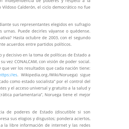
con independencia de poderes y respeto a la
 Vildoso Calderón, el ciclo democrático no fue
diante sus representantes elegidos en sufragio
as urnas. Puede decirles váyanse o quédense.
pativa? Hasta octubre de 2003, con el segundo
te acuerdos entre partidos políticos.
y decisivo en la toma de políticas de Estado a
 su vez CONALCAM, con visión de poder social.
y que ver los resultados que cada nación tiene:
https://es
. Wikipedia.org./Wiki/Noruega) sigue
do como estado socialista” por el control del
es y el acceso universal y gratuito a la salud y
rática parlamentaria”, Noruega tiene el mejor
ncia de poderes de Estado (discutible si son
resa sus elogios y disgustos; pondera aciertos,
 la libre información de internet y las redes