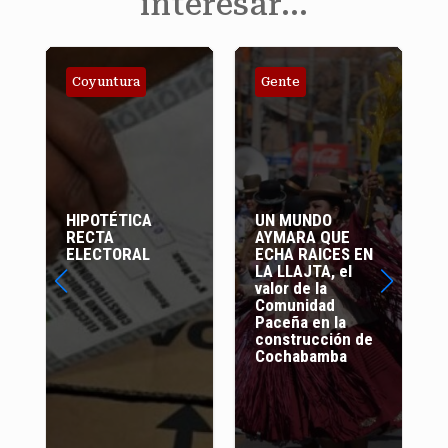
interesar…
ura
Gente
Sociedad
TICA
UN MUNDO
COMITÉ CIVICO
AYMARA QUE
FRENTE AL 21F,
ORAL
ECHA RAICES EN
COHERENCIA Y
LA LLAJTA, el
RESPONSABILIDA
valor de la
D
Comunidad
Paceña en la
construcción de
Cochabamba