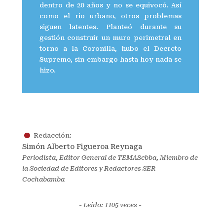
dentro de 20 años y no se equivocó. Así
como el rio urbano, otros problemas
siguen latentes. Planteó durante su
gestión construir un muro perimetral en
torno a la Coronilla, hubo el Decreto
Supremo, sin embargo hasta hoy nada se
hizo.
.
Redacción:
Simón Alberto Figueroa Reynaga
Periodista, Editor General de TEMAScbba, Miembro de
la Sociedad de Editores y Redactores SER
Cochabamba
- Leído: 1105
veces -