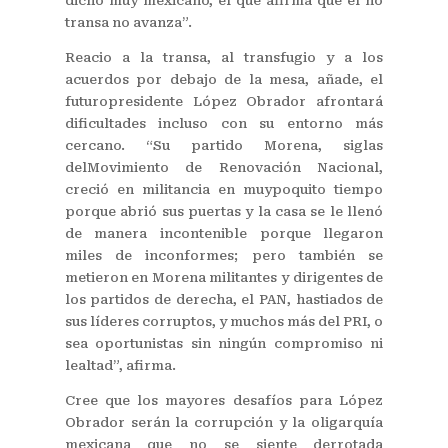
dicho muy mexicano, el que afirma que el no
transa no avanza”.
Reacio a la transa, al transfugio y a los
acuerdos por debajo de la mesa, añade, el
futuropresidente López Obrador afrontará
dificultades incluso con su entorno más
cercano. “Su partido Morena, siglas
delMovimiento de Renovación Nacional,
creció en militancia en muypoquito tiempo
porque abrió sus puertas y la casa se le llenó
de manera incontenible porque llegaron
miles de inconformes; pero también se
metieron en Morena militantes y dirigentes de
los partidos de derecha, el PAN, hastiados de
sus líderes corruptos, y muchos más del PRI, o
sea oportunistas sin ningún compromiso ni
lealtad”, afirma.
Cree que los mayores desafíos para López
Obrador serán la corrupción y la oligarquía
mexicana que no se siente derrotada