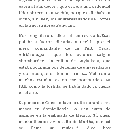
digamos por la radio que “Aguilita voladora
caerá al atardecer”, que esa era una ordendel
líder obreroJuan Lechín, porque asíle habían
dicho, a su vez, los militaresaliados de Torres
en la Fuerza Aérea Boliviana.
Nos engañaron, dice el entrevistado.Esas
palabras fueron dictadas a Lechín por el
mero comandante de la FAB, Oscar
Adriázola,para que los aviones salgan
ybombardeen la colina de Laykakota, que
estaba ocupada por decenas de universitarios
y obreros que sí, tenían armas… Mataron a
muchos estudiantes en ese bombardeo. La
FAB, como la tortilla, se había dado la vuelta
en el aire.
Supimos que Coco anduvo oculto durante tres
meses en domiciliosde La Paz antes de
asilarse en la embajada de México.“Sí, pues,
mucho tiempo viví a salto de Martha, que así
se llama mi mujer…”, dice hoy