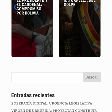
EL PRESIDENTE Y
NATURALEZA DEL
A
EL CARDENAL:
GOLPE
COMPROMISO
POR BOLIVIA
Buscar
Entradas recientes
SOBERANÍA DIGITAL: URGENCIA LEGISLATIVA
VIRGEN DE URKUPIÑA: PROYECTAN CONSTRUIR