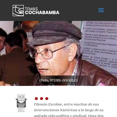
(Foto, IPDRS-GOOGLE)
...
Filemón Escobar, entre muchas de sus
intervenciones históricas a lo largo de su
agitada vida política y sindical, tiene dos