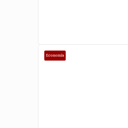
Economía
Puerto de Chancay en Perú: Ventajas Est