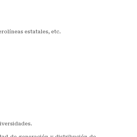
olíneas estatales, etc.
iversidades.
idad de generación y distribución de