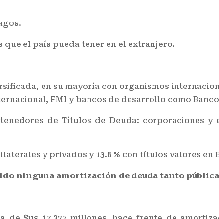
agos.
ue el país pueda tener en el extranjero.
ersificada, en su mayoría con organismos internacio
ternacional, FMI y bancos de desarrollo como Banco
tenedores de Títulos de Deuda: corporaciones y 
ilaterales y privados y 13.8 % con títulos valores e
lido ninguna amortización de deuda tanto públic
 de $us 17.377 millones, hace frente de amortiza