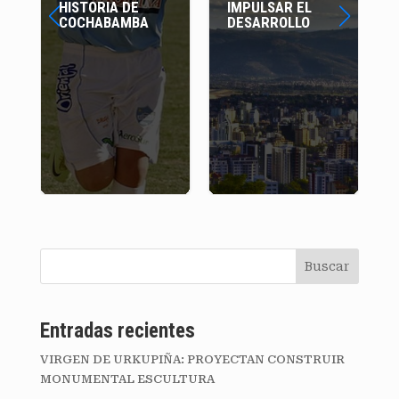
IMPULSAR EL
“ULTRAIZQUIERD
A
DESARROLLO
A” CON OVANDO Y
TORRES
Buscar
Entradas recientes
VIRGEN DE URKUPIÑA: PROYECTAN CONSTRUIR
MONUMENTAL ESCULTURA