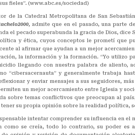
sus fieles”. (www.abc.es/sociedad)
ctor de la Catedral Metropolitana de San Sebasti
achelo2000
,
admite que en el pasado, una parte de 
da el pecado superabunda la gracia de Dios, dice S
olítica y ética, cuyos conceptos le prometí que pu
ncente al afirmar que ayudan a un mejor acercamiento
ción, la información y la formación. “Yo utilizo p
icidio llegando con nuestra palabra de aliento, a
omo “cibersacernauta” y generalmente trabaja has
reflexionar y enviar mensajes a sus seguidores, má
 permiten un mejor acercamiento entre Iglesia y soci
da sobre temas conflictivos que preocupan al país,
 tener su propia opinión sobre la realidad política, 
ispensable intentar comprender su influencia en el 
n como se creía, todo lo contrario, su poder es 
 de opinión y revisión de documentación aleatoria